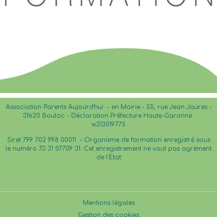
Association Parents Aujourd'hui - en Mairie - 55, rue Jean Jaures -
31620 Bouloc - Déclaration Préfecture Haute-Garonne :
w313019775
Siret 799 702 998 00011 -
Organisme de formation enregistré sous
le numéro 73 31 07709 31. Cet enregistrement ne vaut pas agrément
de l'Etat
Mentions légales
Gestion des cookies