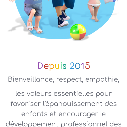
D
e
p
u
i
s
2
0
1
5
Bienveillance, respect, empathie,
les valeurs essentielles pour
favoriser l'épanouissement des
enfants et encourager le
développement professionnel des