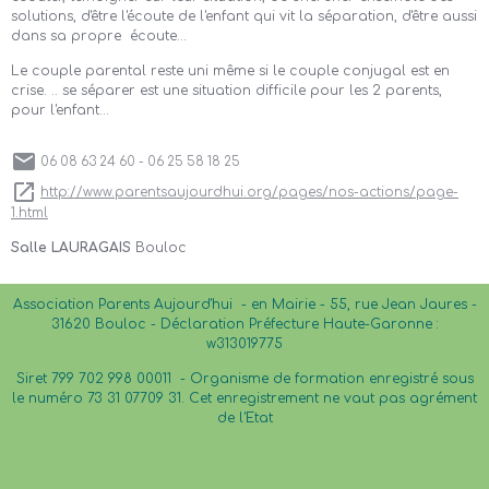
solutions, d'être l'écoute de l'enfant qui vit la séparation, d'être aussi
dans sa propre écoute...
Le couple parental reste uni même si le couple conjugal est en
crise. .. se séparer est une situation difficile pour les 2 parents,
pour l'enfant...
06 08 63 24 60 - 06 25 58 18 25
http://www.parentsaujourdhui.org/pages/nos-actions/page-
1.html
Salle LAURAGAIS
Bouloc
Association Parents Aujourd'hui - en Mairie - 55, rue Jean Jaures -
31620 Bouloc - Déclaration Préfecture Haute-Garonne :
w313019775
Siret 799 702 998 00011 -
Organisme de formation enregistré sous
le numéro 73 31 07709 31. Cet enregistrement ne vaut pas agrément
de l'Etat