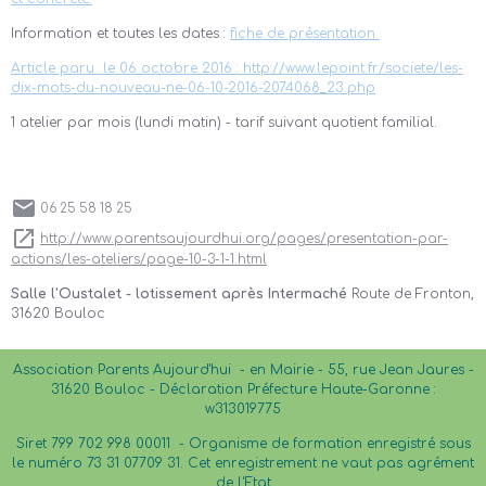
Information et toutes les dates :
fiche de présentation
Article paru le 06 octobre 2016 : http://www.lepoint.fr/societe/les-
dix-mots-du-nouveau-ne-06-10-2016-2074068_23.php
1 atelier par mois (lundi matin) - tarif suivant quotient familial.
06 25 58 18 25
http://www.parentsaujourdhui.org/pages/presentation-par-
actions/les-ateliers/page-10-3-1-1.html
Salle l'Oustalet - lotissement après Intermaché
Route de Fronton,
31620 Bouloc
Association Parents Aujourd'hui - en Mairie - 55, rue Jean Jaures -
31620 Bouloc - Déclaration Préfecture Haute-Garonne :
w313019775
Siret 799 702 998 00011 -
Organisme de formation enregistré sous
le numéro 73 31 07709 31. Cet enregistrement ne vaut pas agrément
de l'Etat