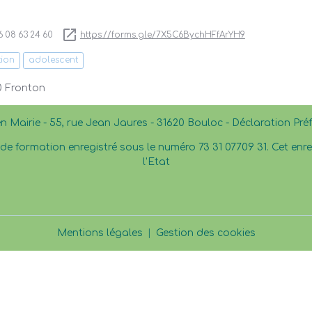
 08 63 24 60
https://forms.gle/7X5C6BychHFfArYH9
ion
adolescent
0 Fronton
en Mairie - 55, rue Jean Jaures - 31620 Bouloc - Déclaration Pr
e formation enregistré sous le numéro 73 31 07709 31. Cet en
l'Etat
Mentions légales
Gestion des cookies