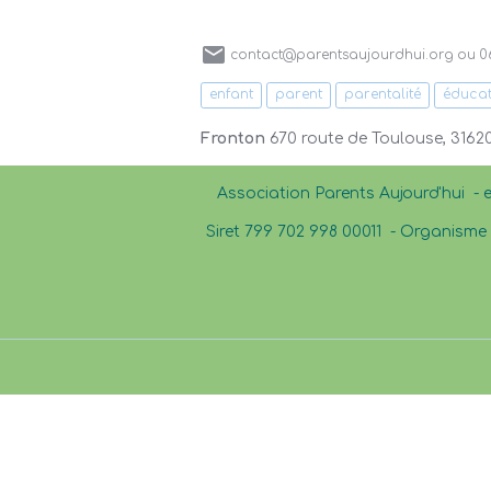
contact@parentsaujourdhui.org ou 06
enfant
parent
parentalité
éducat
Fronton
670 route de Toulouse, 3162
Association Parents Aujourd'hui - 
Siret 799 702 998 00011 -
Organisme d