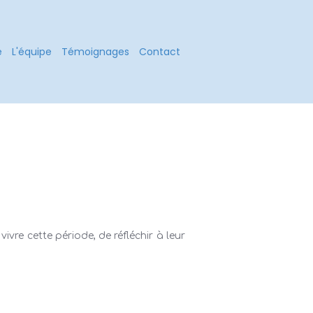
é
L'équipe
Témoignages
Contact
vre cette période, de réfléchir à leur