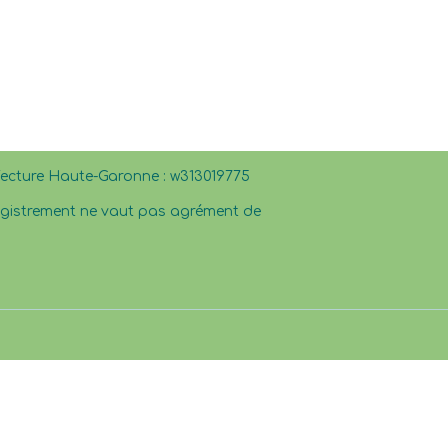
éfecture Haute-Garonne : w313019775
registrement ne vaut pas agrément de