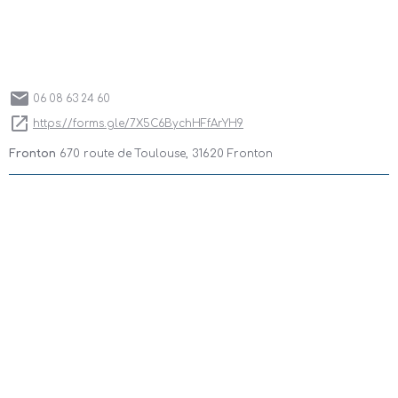
06 08 63 24 60
https://forms.gle/7X5C6BychHFfArYH9
Fronton
670 route de Toulouse, 31620 Fronton