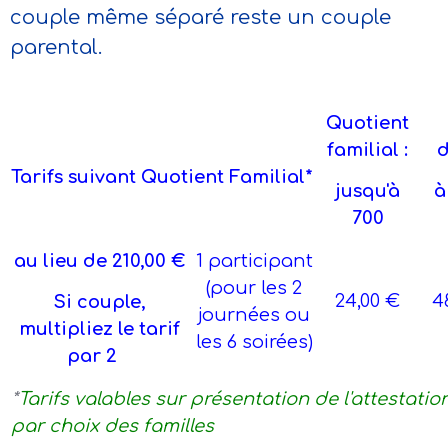
couple même séparé reste un couple
parental.
Quotient
familial :
d
Tarifs suivant Quotient Familial*
jusqu'à
à
700
au lieu de 210,00 €
1 participant
(pour les 2
24,00 €
4
Si couple,
journées ou
multipliez le tarif
les 6 soirées)
par 2
*
Tarifs valables sur présentation de l'attestat
par choix des familles