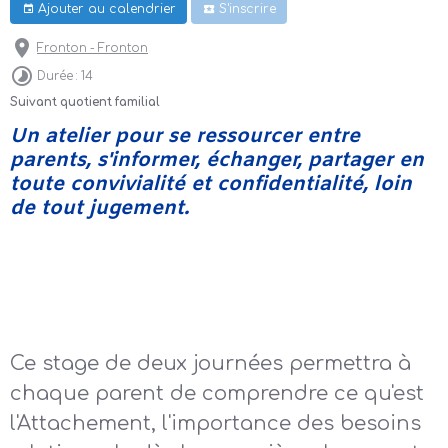
Ajouter au calendrier
S'inscrire
Fronton - Fronton
Durée : 14
Suivant quotient familial
Un atelier pour se ressourcer entre
parents, s'informer, échanger, partager en
toute convivialité et confidentialité, loin
de tout jugement.
La théorie de l’attachement est devenue, au cours
des dernières années, centrale dans la
compréhension du développement des enfants et
de manière plus générale, du développement
humain.
Ce stage de deux journées permettra à
chaque parent de comprendre ce qu'est
l'Attachement, l'importance des besoins