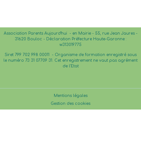
Association Parents Aujourd'hui - en Mairie - 55, rue Jean Jaures -
31620 Bouloc - Déclaration Préfecture Haute-Garonne :
w313019775
Siret 799 702 998 00011 -
Organisme de formation enregistré sous
le numéro 73 31 07709 31. Cet enregistrement ne vaut pas agrément
de l'Etat
Mentions légales
Gestion des cookies