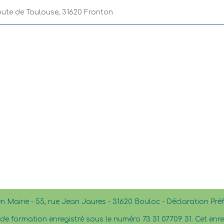
oute de Toulouse, 31620 Fronton
en Mairie - 55, rue Jean Jaures - 31620 Bouloc - Déclaration Pr
e formation enregistré sous le numéro 73 31 07709 31. Cet en