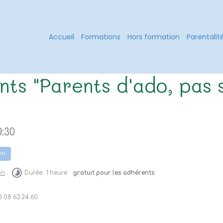
Accueil
Formations
Hors formation
Parentalit
ts "Parents d'ado, pas s
0:30
on
on
Durée : 1 heure
gratuit pour les adhérents
 08 63 24 60