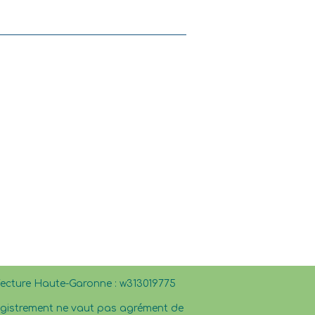
éfecture Haute-Garonne : w313019775
registrement ne vaut pas agrément de