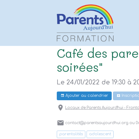
Café des paren
soirées"
Le 24/01/2022
de 19:30
à 2
Ajouter au calendrier
Inscripti
Locaux de Parents Aujourd'hui - Front
contact@parentsaujourdhui.org ou 06
parentalités
adolescent