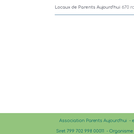
Locaux de Parents Aujourd'hui
670 r
Association Parents Aujourd'hui - 
Siret 799 702 998 00011 -
Organisme d