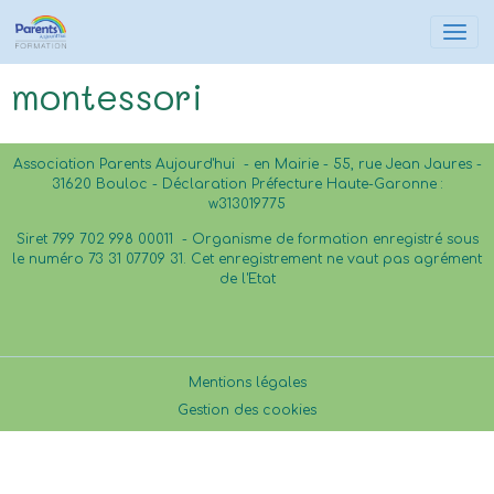
montessori
Association Parents Aujourd'hui - en Mairie - 55, rue Jean Jaures -
31620 Bouloc - Déclaration Préfecture Haute-Garonne :
w313019775
Siret 799 702 998 00011 -
Organisme de formation enregistré sous
le numéro 73 31 07709 31. Cet enregistrement ne vaut pas agrément
de l'Etat
Mentions légales
Gestion des cookies