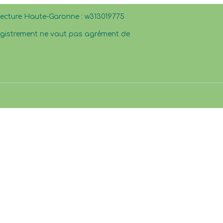
éfecture Haute-Garonne : w313019775
registrement ne vaut pas agrément de