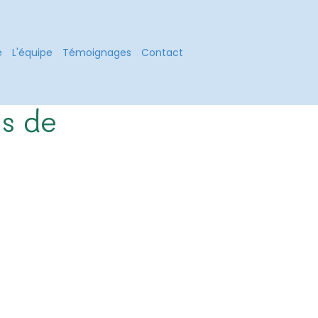
é
L'équipe
Témoignages
Contact
és de