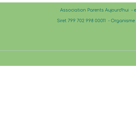
Association Parents Aujourd'hui - 
Siret 799 702 998 00011 -
Organisme d