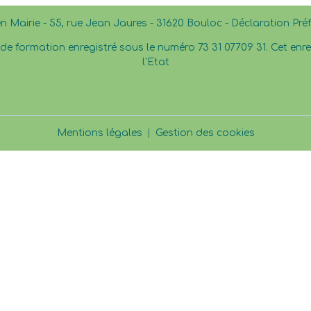
en Mairie - 55, rue Jean Jaures - 31620 Bouloc - Déclaration Pr
e formation enregistré sous le numéro 73 31 07709 31. Cet en
l'Etat
Mentions légales
Gestion des cookies