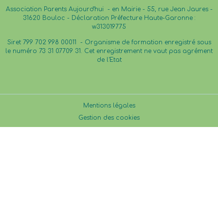
Association Parents Aujourd'hui - en Mairie - 55, rue Jean Jaures -
31620 Bouloc - Déclaration Préfecture Haute-Garonne :
w313019775
Siret 799 702 998 00011 -
Organisme de formation enregistré sous
le numéro 73 31 07709 31. Cet enregistrement ne vaut pas agrément
de l'Etat
Mentions légales
Gestion des cookies