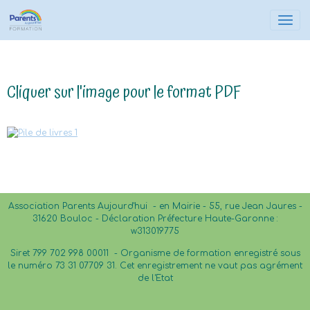
Cliquer sur l'image pour le format PDF
Association Parents Aujourd'hui - en Mairie - 55, rue Jean Jaures -
31620 Bouloc - Déclaration Préfecture Haute-Garonne :
w313019775
Siret 799 702 998 00011 -
Organisme de formation enregistré sous
le numéro 73 31 07709 31. Cet enregistrement ne vaut pas agrément
de l'Etat