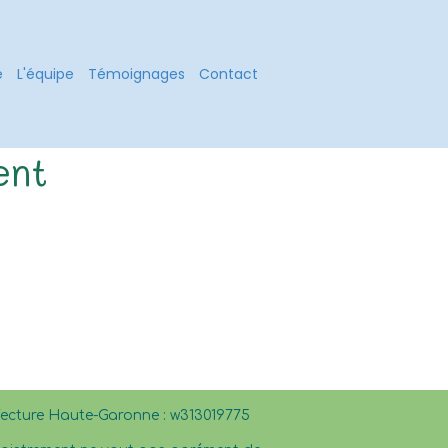
é
L'équipe
Témoignages
Contact
ent
éfecture Haute-Garonne : w313019775