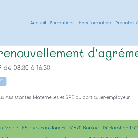
Accueil
Formations
Hors formation
Parentalit
renouvellement d'agrém
9
de 08:30
à 16:30
RE
aux Assistantes Maternelles et SPE du particulier-employeur
en Mairie - 55, rue Jean Jaures - 31620 Bouloc - Déclaration Pr